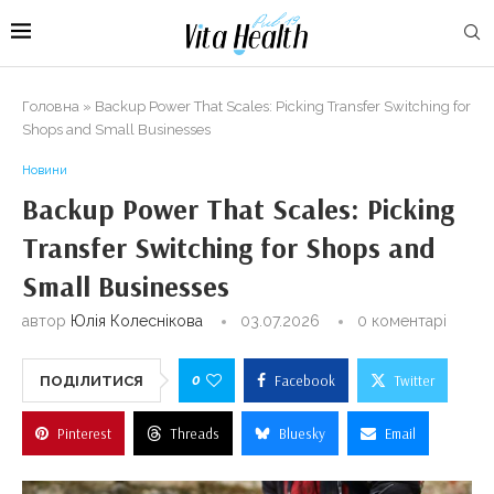
Головна
»
Backup Power That Scales: Picking Transfer Switching for
Shops and Small Businesses
Новини
Backup Power That Scales: Picking
Transfer Switching for Shops and
Small Businesses
автор
Юлія Колеснікова
03.07.2026
0 коментарі
0
Facebook
Twitter
ПОДІЛИТИСЯ
Pinterest
Threads
Bluesky
Email