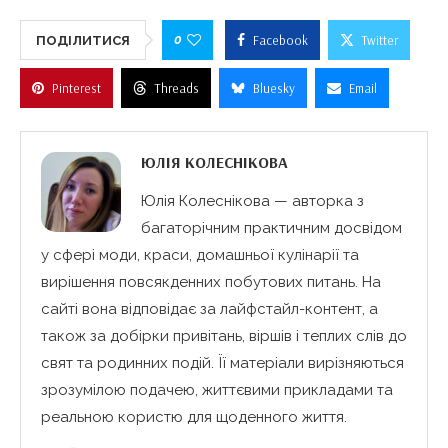
0
Facebook
Twitter
ПОДІЛИТИСЯ
Pinterest
Threads
Bluesky
Email
ЮЛІЯ КОЛЕСНІКОВА
Юлія Колеснікова — авторка з
багаторічним практичним досвідом
у сфері моди, краси, домашньої кулінарії та
вирішення повсякденних побутових питань. На
сайті вона відповідає за лайфстайл-контент, а
також за добірки привітань, віршів і теплих слів до
свят та родинних подій. Її матеріали вирізняються
зрозумілою подачею, життєвими прикладами та
реальною користю для щоденного життя.