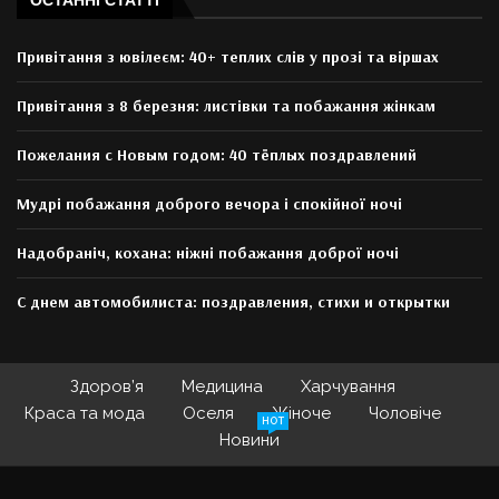
ОСТАННІ СТАТТІ
Привітання з ювілеєм: 40+ теплих слів у прозі та віршах
Привітання з 8 березня: листівки та побажання жінкам
Пожелания с Новым годом: 40 тёплых поздравлений
Мудрі побажання доброго вечора і спокійної ночі
Надобраніч, кохана: ніжні побажання доброї ночі
С днем автомобилиста: поздравления, стихи и открытки
Здоров’я
Медицина
Харчування
Краса та мода
Оселя
Жіноче
Чоловіче
HOT
Новини