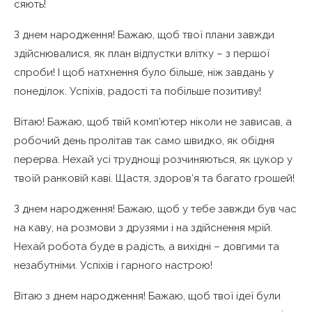
сяють!
З днем народження! Бажаю, щоб твої плани завжди
здійснювалися, як план відпустки влітку – з першої
спроби! І щоб натхнення було більше, ніж завдань у
понеділок. Успіхів, радості та побільше позитиву!
Вітаю! Бажаю, щоб твій комп’ютер ніколи не зависав, а
робочий день пролітав так само швидко, як обідня
перерва. Нехай усі труднощі розчиняються, як цукор у
твоїй ранковій каві. Щастя, здоров’я та багато грошей!
З днем народження! Бажаю, щоб у тебе завжди був час
на каву, на розмови з друзями і на здійснення мрій.
Нехай робота буде в радість, а вихідні – довгими та
незабутніми. Успіхів і гарного настрою!
Вітаю з днем народження! Бажаю, щоб твої ідеї були