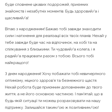
буде сповнене цікавих подорожей, приємних
знайомств і незабутніх моментів. Будь здоровий/а і
щасливий/а!
Вітаю з народженням! Бажаю тобі завжди знаходити
сили і натхнення для реалізації всіх твоїх планів. Нехай у
тебе завжди буде час на відпочинок, на хобі та на
спілкування з близькими. Ти чудовий/а колега, і я
радий/а працювати разом з тобою. Всього тобі
найкращого!
З днем народження! Хочу побажати тобі невичерпного
оптимізму, міцного здоров’я та безмежного щастя.
Нехай робота буде приємним доповненням до твого
життя, а не його основною частиною. І пам’ятай, що в
будь-якій ситуації ти можеш розраховувати на нашу
підтримку. Залишайся таким/ою ж позитивним/ою!