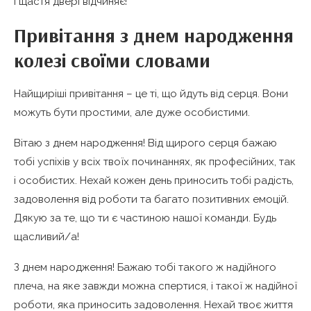
І щастя двері відчиняє!
Привітання з днем народження
колезі своїми словами
Найщиріші привітання – це ті, що йдуть від серця. Вони
можуть бути простими, але дуже особистими.
Вітаю з днем народження! Від щирого серця бажаю
тобі успіхів у всіх твоїх починаннях, як професійних, так
і особистих. Нехай кожен день приносить тобі радість,
задоволення від роботи та багато позитивних емоцій.
Дякую за те, що ти є частиною нашої команди. Будь
щасливий/а!
З днем народження! Бажаю тобі такого ж надійного
плеча, на яке завжди можна спертися, і такої ж надійної
роботи, яка приносить задоволення. Нехай твоє життя