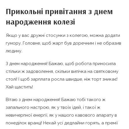
Прикольні привітання з днем
народження колезі
Якщо у вас дружні стосунки з колегою, можна додати
гумору. Головне, щоб жарт був доречним і не образив
людину.
З днем народження! Бажаю, щоб робота приносила
стільки ж задоволення, скільки випічка на святковому
столі! І щоб зарплата росла швидше, ніж торт зникає!
Хай щастить!
Вітаю з днем народження! Бажаю тобі такого ж
запального настрою, як у твоїх ідей, і такої ж
невичерпної енергії, як у нашого кавового апарату в
понеділок вранці! Нехай усі дедлайни горять, а премії