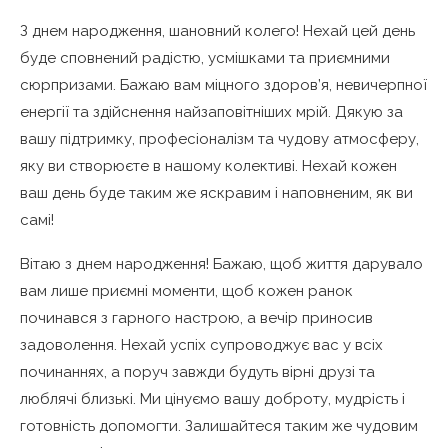
З днем народження, шановний колего! Нехай цей день
буде сповнений радістю, усмішками та приємними
сюрпризами. Бажаю вам міцного здоров’я, невичерпної
енергії та здійснення найзаповітніших мрій. Дякую за
вашу підтримку, професіоналізм та чудову атмосферу,
яку ви створюєте в нашому колективі. Нехай кожен
ваш день буде таким же яскравим і наповненим, як ви
самі!
Вітаю з днем народження! Бажаю, щоб життя дарувало
вам лише приємні моменти, щоб кожен ранок
починався з гарного настрою, а вечір приносив
задоволення. Нехай успіх супроводжує вас у всіх
починаннях, а поруч завжди будуть вірні друзі та
люблячі близькі. Ми цінуємо вашу доброту, мудрість і
готовність допомогти. Залишайтеся таким же чудовим