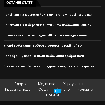
ОСТАННІ СТАТТІ
Привітання з ювілеєм: 40+ теплих слів у прозі та віршах
Привітання з 8 березня: листівки та побажання жінкам
Пожелания с Новым годом: 40 тёплых поздравлений
Мудрі побажання доброго вечора і спокійної ночі
Надобраніч, кохана: ніжні побажання доброї ночі
С днем автомобилиста: поздравления, стихи и открытки
Здоров’я
Медицина
Харчування
Краса та мода
Оселя
Жіноче
Чоловіче
HOT
Новини