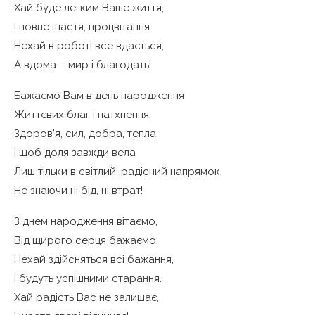
Хай буде легким Ваше життя,
І повне щастя, процвітання.
Нехай в роботі все вдається,
А вдома – мир і благодать!
Бажаємо Вам в день народження
Життєвих благ і натхнення,
Здоров’я, сил, добра, тепла,
І щоб доля завжди вела
Лиш тільки в світлий, радісний напрямок,
Не знаючи ні бід, ні втрат!
З днем народження вітаємо,
Від щирого серця бажаємо:
Нехай здійсняться всі бажання,
І будуть успішними старання.
Хай радість Вас не залишає,