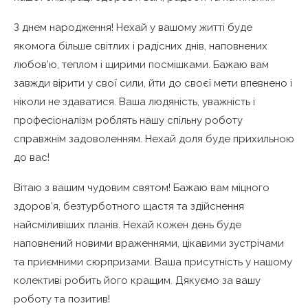
З днем народження! Нехай у вашому житті буде
якомога більше світлих і радісних днів, наповнених
любов’ю, теплом і щирими посмішками. Бажаю вам
завжди вірити у свої сили, йти до своєї мети впевнено і
ніколи не здаватися. Ваша людяність, уважність і
професіоналізм роблять нашу спільну роботу
справжнім задоволенням. Нехай доля буде прихильною
до вас!
Вітаю з вашим чудовим святом! Бажаю вам міцного
здоров’я, безтурботного щастя та здійснення
найсміливіших планів. Нехай кожен день буде
наповнений новими враженнями, цікавими зустрічами
та приємними сюрпризами. Ваша присутність у нашому
колективі робить його кращим. Дякуємо за вашу
роботу та позитив!