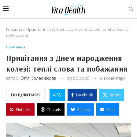
Головна
»
Привітання з Днем народження колезі: теплі слова та
побажання
Привітання
Привітання з Днем народження
колезі: теплі слова та побажання
автор
Юлія Колеснікова
09.06.2026
0 коментарі
0
Facebook
Twitter
ПОДІЛИТИСЯ
Pinterest
Threads
Bluesky
Email