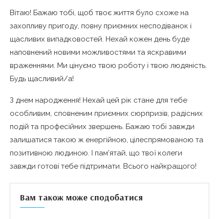
Вітаю! Бажаю тобі, щоб твоє життя було схоже на
захопливу пригоду, повну приємних несподіванок і
щасливих випадковостей. Нехай кожен день буде
наповнений новими можливостями та яскравими
враженнями. Ми цінуємо твою роботу і твою людяність.
Будь щасливий/а!
З днем народження! Нехай цей рік стане для тебе
особливим, сповненим приємних сюрпризів, радісних
подій та професійних звершень. Бажаю тобі завжди
залишатися такою ж енергійною, цілеспрямованою та
позитивною людиною. І пам’ятай, що твої колеги
завжди готові тебе підтримати. Всього найкращого!
Вам також може сподобатися