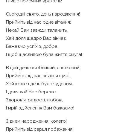
І лише приємних вражень!
Сьогодні свято, день народження!
Прийміть від нас одне вітання:
Нехай Вам завжди таланить,
Хай доля щедро Вас вінчає.
Бажаємо успіхів, добра,
І щоб щасливою була життя смуга!
В цей день особливий, святковий,
Прийміть від нас вітання щирі.
Хай кожен день буде чудовим,
І доля хай Вас береже.
Здоров’я, радості, любові,
І мрій здійснення Вам бажаємо!
З днем народження, колего!
Прийміть від серця побажання: