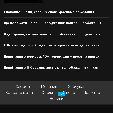
Спокойной ночи, сладких снов: красивые пожелания
Що побажати на день народження: найкращі побажання
Надобраніч, кохана: найкращі побажання солодких снів
С Новым годом и Рождеством: красивые поздравления
Привітання з ювілеєм: 40+ теплих слів у прозі та віршах
Привітання з 8 березня: листівки та побажання жінкам
Здоров’я
Медицина
Харчування
Краса та мода
Оселя
Жіноче
Чоловіче
HOT
Новини