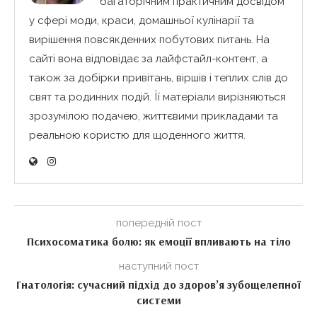
багаторічним практичним досвідом
у сфері моди, краси, домашньої кулінарії та
вирішення повсякденних побутових питань. На
сайті вона відповідає за лайфстайл-контент, а
також за добірки привітань, віршів і теплих слів до
свят та родинних подій. Її матеріали вирізняються
зрозумілою подачею, життєвими прикладами та
реальною користю для щоденного життя.
попередній пост
Психосоматика болю: як емоції впливають на тіло
наступний пост
Гнатологія: сучасний підхід до здоров’я зубощелепної
системи