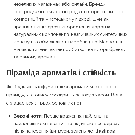
невеликих магазинах або онлайн. Бренди
зосереджені на якості інгредієнтів, оригінальності
композицій та мистецькому підході. Ціни, як
правило, вищі через використання дорогих
натуральних компонентів, незвичайних синтетичних
молекул та обмеженість виробництва. Маркетинг
мінімалістичний, акцент робиться на історії бренду
та самому ароматі.
Піраміда ароматів і стійкість
Як і будь-які парфуми, нішеві аромати мають свою
піраміду, яка описує розкриття запаху з часом. Вона
складається з трьох основних нот:
Верхні ноти:
Перше враження, найлегші та
найлеткіші компоненти, що відчуваються одразу
після нанесення (цитруси, зелень, легкі квіткові