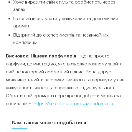
Хоче виразити свій стиль та особистість через
запах.
Готовий інвестувати у вишуканий та довговічний
аромат.
Відкритий до експериментів та незвичайних
композицій.
Висновок:
Нішева парфумерія
– це не просто
парфуми, це мистецтво, яке дозволяє кожному знайти
свій неповторний ароматний підпис. Вона дарує
можливість вийти за рамки звичного та поринути у світ
вишуканості, якості та справжньої індивідуальності.
Обрати свій аромат із перевіреної добірки можна за
посиланням:
https://selectplus.com.ua/parfumeriia
.
Вам також може сподобатися