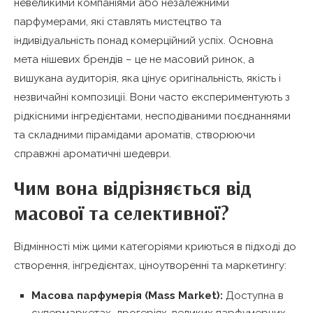
невеликими компаніями або незалежними
парфумерами, які ставлять мистецтво та
індивідуальність понад комерційний успіх. Основна
мета нішевих брендів – це не масовий ринок, а
вишукана аудиторія, яка цінує оригінальність, якість і
незвичайні композиції. Вони часто експериментують з
рідкісними інгредієнтами, несподіваними поєднаннями
та складними пірамідами ароматів, створюючи
справжні ароматичні шедеври.
Чим вона відрізняється від
масової та селективної?
Відмінності між цими категоріями криються в підході до
створення, інгредієнтах, ціноутворенні та маркетингу:
Масова парфумерія (Mass Market):
Доступна в