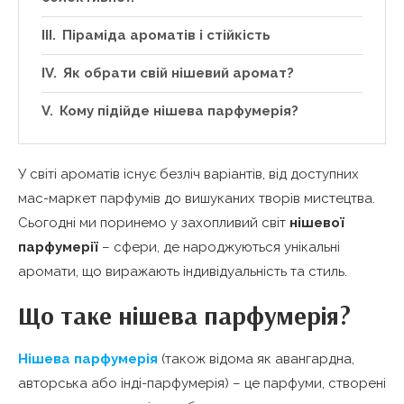
Піраміда ароматів і стійкість
Як обрати свій нішевий аромат?
Кому підійде нішева парфумерія?
У світі ароматів існує безліч варіантів, від доступних
мас-маркет парфумів до вишуканих творів мистецтва.
Сьогодні ми поринемо у захопливий світ
нішевої
парфумерії
– сфери, де народжуються унікальні
аромати, що виражають індивідуальність та стиль.
Що таке нішева парфумерія?
Нішева парфумерія
(також відома як авангардна,
авторська або інді-парфумерія) – це парфуми, створені