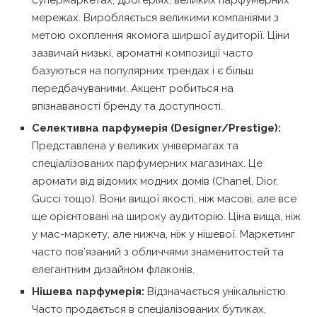
супермаркетах, дрогеріях, великих парфумерних
мережах. Виробляється великими компаніями з
метою охоплення якомога ширшої аудиторії. Ціни
зазвичай низькі, ароматні композиції часто
базуються на популярних трендах і є більш
передбачуваними. Акцент робиться на
впізнаваності бренду та доступності.
Селективна парфумерія (Designer/Prestige):
Представлена у великих універмагах та
спеціалізованих парфумерних магазинах. Це
аромати від відомих модних домів (Chanel, Dior,
Gucci тощо). Вони вищої якості, ніж масові, але все
ще орієнтовані на широку аудиторію. Ціна вища, ніж
у мас-маркету, але нижча, ніж у нішевої. Маркетинг
часто пов’язаний з обличчями знаменитостей та
елегантним дизайном флаконів.
Нішева парфумерія:
Відзначається унікальністю.
Часто продається в спеціалізованих бутиках,