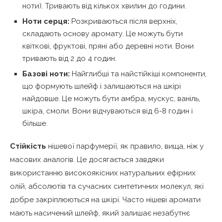
ноти). Тривають від кількох хвилин до години.
Ноти серця:
Розкриваються після верхніх,
складають основу аромату. Це можуть бути
квіткові, фруктові, пряні або деревні ноти. Вони
тривають від 2 до 4 годин.
Базові ноти:
Найглибші та найстійкіші компоненти,
що формують шлейф і залишаються на шкірі
найдовше. Це можуть бути амбра, мускус, ваніль,
шкіра, смоли. Вони відчуваються від 6-8 годин і
більше.
Стійкість
нішевої парфумерії, як правило, вища, ніж у
масових аналогів. Це досягається завдяки
використанню високоякісних натуральних ефірних
олій, абсолютів та сучасних синтетичних молекул, які
добре закріплюються на шкірі. Часто нішеві аромати
мають насичений шлейф, який залишає незабутнє