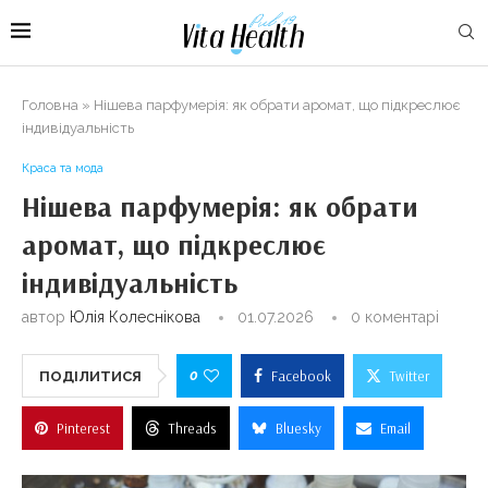
Головна
»
Нішева парфумерія: як обрати аромат, що підкреслює
індивідуальність
Краса та мода
Нішева парфумерія: як обрати
аромат, що підкреслює
індивідуальність
автор
Юлія Колеснікова
01.07.2026
0 коментарі
0
Facebook
Twitter
ПОДІЛИТИСЯ
Pinterest
Threads
Bluesky
Email