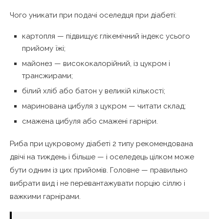
Чого уникати при подачі оселедця при діабеті:
картопля — підвищує глікемічний індекс усього
прийому їжі;
майонез — висококалорійний, із цукром і
трансжирами;
білий хліб або батон у великій кількості;
маринована цибуля з цукром — читати склад;
смажена цибуля або смажені гарніри.
Риба при цукровому діабеті 2 типу рекомендована
двічі на тиждень і більше — і оселедець цілком може
бути одним із цих прийомів. Головне — правильно
вибрати вид і не перевантажувати порцію сіллю і
важкими гарнірами.