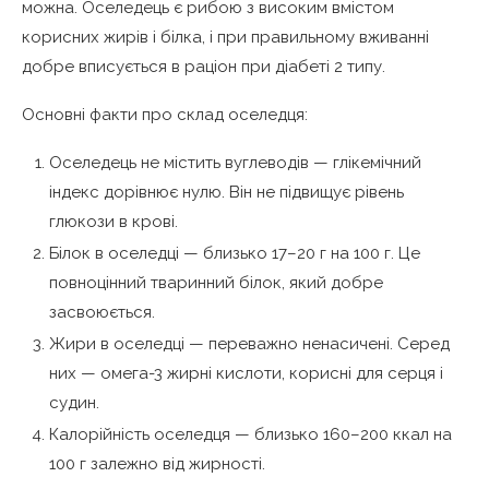
можна. Оселедець є рибою з високим вмістом
корисних жирів і білка, і при правильному вживанні
добре вписується в раціон при діабеті 2 типу.
Основні факти про склад оселедця:
Оселедець не містить вуглеводів — глікемічний
індекс дорівнює нулю. Він не підвищує рівень
глюкози в крові.
Білок в оселедці — близько 17–20 г на 100 г. Це
повноцінний тваринний білок, який добре
засвоюється.
Жири в оселедці — переважно ненасичені. Серед
них — омега-3 жирні кислоти, корисні для серця і
судин.
Калорійність оселедця — близько 160–200 ккал на
100 г залежно від жирності.