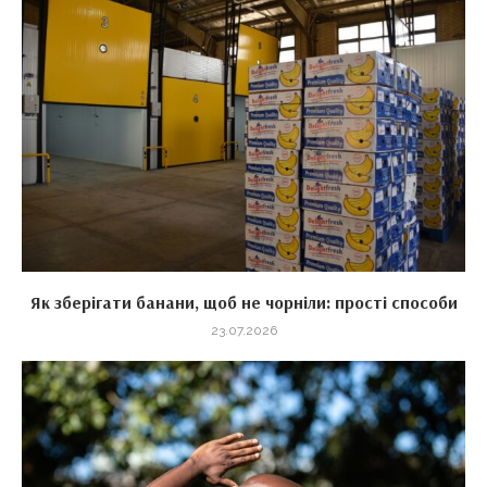
Як зберігати банани, щоб не чорніли: прості способи
23.07.2026