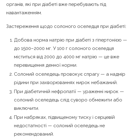
органів, які при діабеті вже перебувають під
навантаженням.
Застереження щодо солоного оселедця при діабеті:
Добова норма натрію при діабеті з гіпертонією —
до 1500–2000 мг. У 100 г солоного оселедця
міститься від 2000 до 4000 мг натрію — це вже
перевищення денної норми.
Солоний оселедець провокує спрагу — а надмір
рідини при захворюваннях нирок небажаний.
При діабетичній нефропатії — ураженні нирок —
солоний оселедець слід суворо обмежити або
виключити.
При набряках, підвищеному тиску і серцевій
недостатності — солоний оселедець не
рекомендований.