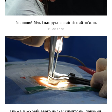
Головний біль і напруга в шиї: тісний зв’язок
28.06.2026
Грижа міжхребцевого диска: симптоми, причини,