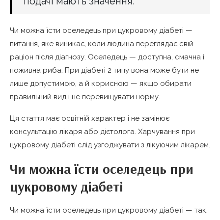
подачі мають значення.”
Чи можна їсти оселедець при цукровому діабеті —
питання, яке виникає, коли людина переглядає свій
раціон після діагнозу. Оселедець — доступна, смачна і
поживна риба. При діабеті 2 типу вона може бути не
лише допустимою, а й корисною — якщо обирати
правильний вид і не перевищувати норму.
Ця стаття має освітній характер і не замінює
консультацію лікаря або дієтолога. Харчування при
цукровому діабеті слід узгоджувати з лікуючим лікарем.
Чи можна їсти оселедець при
цукровому діабеті
Чи можна їсти оселедець при цукровому діабеті — так,