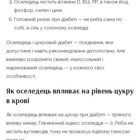
Оселедець містить вітаміни D, B12, PP, а також йод,
фосфор, селен і цинк.
Головний ризик при діабеті — не риба сама по
собі, а сіль у солоному оселедці.
Оселедець і цукровий діабет — поєднання, яке
допустиме і навіть рекомендоване дієтологами. Але
важливо розрізняти свіжий, малосольний і
маринований оселедець — у кожного свої
особливості.
Як оселедець впливає на рівень цукру
в крові
Як оселедець впливає на цукор при діабеті — прямого
впливу немає. Глікемічний індекс оселедця — 0. Риба не
містить вуглеводів, тому не провокує підйому глюкози
після їжі.