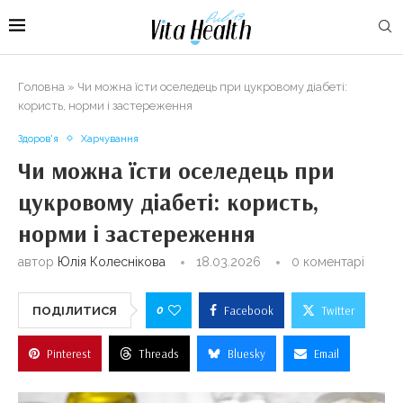
Головна
»
Чи можна їсти оселедець при цукровому діабеті:
користь, норми і застереження
Здоров'я
Харчування
Чи можна їсти оселедець при
цукровому діабеті: користь,
норми і застереження
автор
Юлія Колеснікова
18.03.2026
0 коментарі
0
Facebook
Twitter
ПОДІЛИТИСЯ
Pinterest
Threads
Bluesky
Email