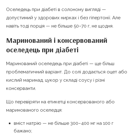
Оселедець при діабеті в солоному вигляді —
допустимий у здорових нирках і без гіпертонії. Але
навіть тоді порція — не більше 50–70 г, не щодня.
Маринований і консервований
оселедець при діабеті
Маринований оселедець при діабеті — ще більш
проблематичний варіант. До солі додається оцет або
кислий маринад, цукор у складі соусу і різні
консерванти.
Що перевіряти на етикетці консервованого або
маринованого оселедця:
вміст натрію — не більше 300–400 мг на 100 г
бажано;