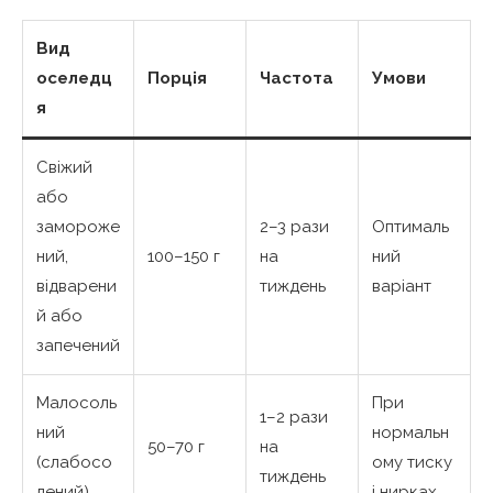
Вид
оселедц
Порція
Частота
Умови
я
Свіжий
або
замороже
2–3 рази
Оптималь
ний,
100–150 г
на
ний
відварени
тиждень
варіант
й або
запечений
Малосоль
При
1–2 рази
ний
нормальн
50–70 г
на
(слабосо
ому тиску
тиждень
лений)
і нирках