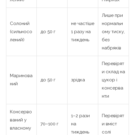
Лише при
Солоний
не частіше
нормальн
(сильносо
до 50 г
1 разу на
ому тиску,
лений)
тиждень
без
набряків
Перевірят
и склад на
Маринова
до 50 г
зрідка
цукор і
ний
консерва
нти
Консерво
1–2 рази
Перевірят
ваний у
70–100 г
на
и вміст
власному
тиждень
солі