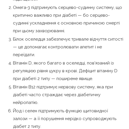
Омега-3 підтримують серцево-судинну систему, що
критично важливо при діабеті — бо серцево-
судинні ускладнення є основною причиною смерті
при цьому захворюванні.
Білок оселедця забезпечує тривале відчуття ситості
— це допомагає контролювати апетит і не
переїдати.
Вітамін D, якого багато в оселедці, пов’язаний із
регуляцією рівня цукру в крові. Дефіцит вітаміну D
при діабеті 2 типу — поширене явище.
Вітамін B12 підтримує нервову систему, яка при
діабеті часто страждає через діабетичну
нейропатію.
Йод і селен підтримують функцію щитовидної
залози — а її порушення нерідко супроводжують
діабет 2 типу.