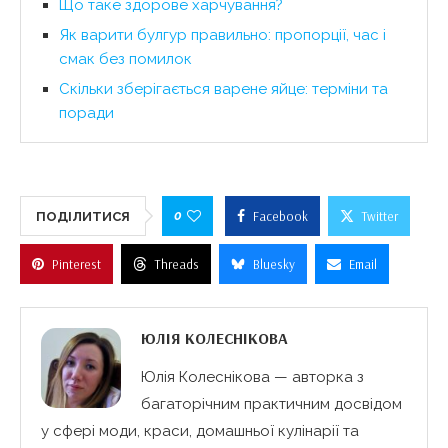
Що таке здорове харчування?
Як варити булгур правильно: пропорції, час і
смак без помилок
Скільки зберігається варене яйце: терміни та
поради
0
Facebook
Twitter
ПОДІЛИТИСЯ
Pinterest
Threads
Bluesky
Email
ЮЛІЯ КОЛЕСНІКОВА
Юлія Колеснікова — авторка з
багаторічним практичним досвідом
у сфері моди, краси, домашньої кулінарії та