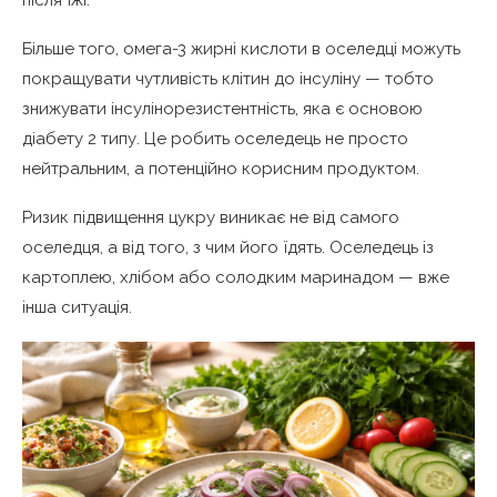
Більше того, омега-3 жирні кислоти в оселедці можуть
покращувати чутливість клітин до інсуліну — тобто
знижувати інсулінорезистентність, яка є основою
діабету 2 типу. Це робить оселедець не просто
нейтральним, а потенційно корисним продуктом.
Ризик підвищення цукру виникає не від самого
оселедця, а від того, з чим його їдять. Оселедець із
картоплею, хлібом або солодким маринадом — вже
інша ситуація.