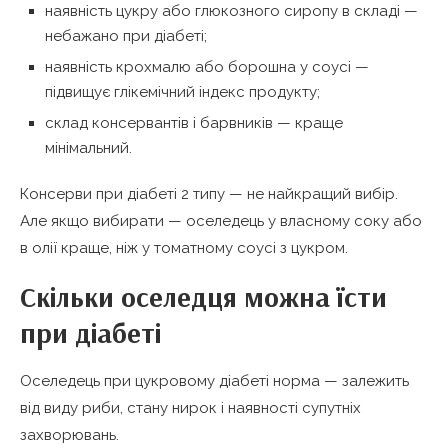
наявність цукру або глюкозного сиропу в складі —
небажано при діабеті;
наявність крохмалю або борошна у соусі —
підвищує глікемічний індекс продукту;
склад консервантів і барвників — краще
мінімальний.
Консерви при діабеті 2 типу — не найкращий вибір.
Але якщо вибирати — оселедець у власному соку або
в олії краще, ніж у томатному соусі з цукром.
Скільки оселедця можна їсти
при діабеті
Оселедець при цукровому діабеті норма — залежить
від виду риби, стану нирок і наявності супутніх
захворювань.