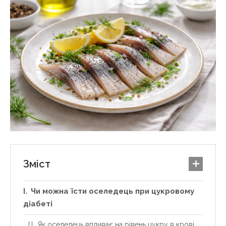
Зміст
Чи можна їсти оселедець при цукровому
діабеті
Як оселедець впливає на рівень цукру в крові