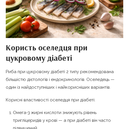
Користь оселедця при
цукровому діабеті
Риба при цукровому діабеті 2 типу рекомендована
більшістю дієтологів і ендокринологів. Оселедець —
один із найдоступніших і найкорисніших варіантів.
Корисні властивості оселедця при діабеті:
Омега-3 жирні кислоти знижують рівень
тригліцеридів у крові — а при діабеті він часто
підвищений.