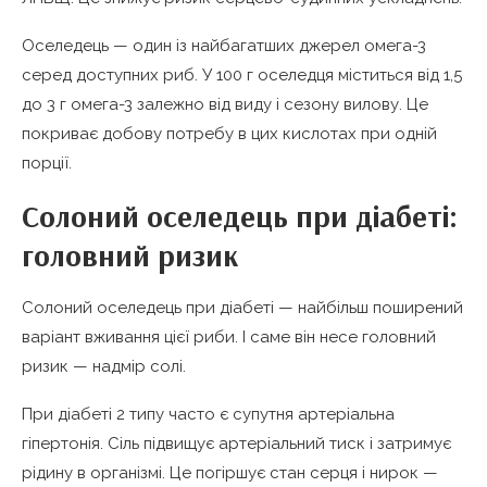
Оселедець — один із найбагатших джерел омега-3
серед доступних риб. У 100 г оселедця міститься від 1,5
до 3 г омега-3 залежно від виду і сезону вилову. Це
покриває добову потребу в цих кислотах при одній
порції.
Солоний оселедець при діабеті:
головний ризик
Солоний оселедець при діабеті — найбільш поширений
варіант вживання цієї риби. І саме він несе головний
ризик — надмір солі.
При діабеті 2 типу часто є супутня артеріальна
гіпертонія. Сіль підвищує артеріальний тиск і затримує
рідину в організмі. Це погіршує стан серця і нирок —