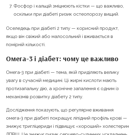
Фосфор і кальцій зміцнюють кістки — що важливо,
оскільки при діабеті ризик остеопорозу вищий.
Оселедець при діабеті 2 типу — корисний продукт,
якщо він свіжий або малосольний і вживається в
помірній кількості.
Омега-3 і діабет: чому це важливо
Омега-3 при діабеті — тема, якій приділяють велику
увагу в сучасній медицині. Ці жирні кислоти мають
протизапальну дію, а хронічне запалення є одним із
механізмів розвитку діабету 2 типу.
Дослідження показують, що регулярне вживання
омега-3 при діабеті покращує ліпідний профіль крові —
знижує тригліцериди і підвищує «хороший» холестерин
ЛПВЩ. Це знижує ризик серцево-судинних ускладнень.