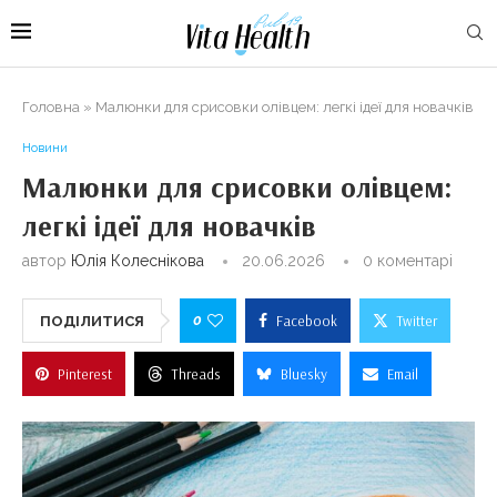
Головна
»
Малюнки для срисовки олівцем: легкі ідеї для новачків
Новини
Малюнки для срисовки олівцем:
легкі ідеї для новачків
автор
Юлія Колеснікова
20.06.2026
0 коментарі
0
Facebook
Twitter
ПОДІЛИТИСЯ
Pinterest
Threads
Bluesky
Email