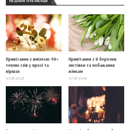
НЕДАВНІ ПУБЛІКАЦІЇ
Привітання з ювілеєм: 40+
Привітання з 8 березня:
теплих слів у прозі та
листівки та побажання
віршах
жінкам
07.08.2026
07.08.2026