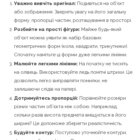
Уважно вивчіть оригінал:
Подивіться на об’єкт
або зображення. Зверніть увагу на його загальну
форму, пропорції частин, розташування в просторі.
Розбийте на прості фігури:
Майже будь-який
об’єкт можна уявити як набір базових
геометричних форм (кола, квадрати, трикутники).
Спочатку намітьте ці форми дуже легкими лініями.
Малюйте легкими лініями:
На початку не тисніть
на олівець. Використовуйте ледь помітні штрихи. Це
дозволить легко виправляти помилки, не
залишаючи слідів на папері.
Дотримуйтесь пропорцій:
Порівнюйте розміри
різних частин об’єкта між собою. Наприклад,
скільки разів висота предмета вміщується в його
ширині? Це допоможе зберегти реалістичність.
Будуйте контур:
Поступово уточнюйте контури,