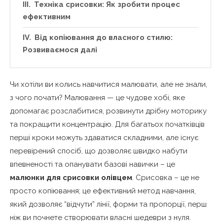
Техніка срисовки: Як зробити процес
ефективним
Від копіювання до власного стилю:
Розвиваємося далі
Чи хотіли ви колись навчитися малювати, але не знали,
з чого почати? Малювання — це чудове хобі, яке
допомагає розслабитися, розвинути дрібну моторику
та покращити концентрацію. Для багатьох початківців
перші кроки можуть здаватися складними, але існує
перевірений спосіб, що дозволяє швидко набути
впевненості та опанувати базові навички – це
малюнки для срисовки олівцем
. Срисовка – це не
просто копіювання; це ефективний метод навчання,
який дозволяє “відчути” лінії, форми та пропорції, перш
ніж ви почнете створювати власні шедеври з нуля.