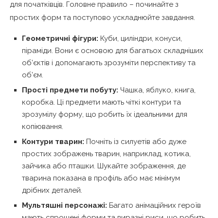
для початківців. Головне правило – починайте з
простих форм та поступово ускладнюйте завдання.
Геометричні фігури:
Куби, циліндри, конуси,
піраміди. Вони є основою для багатьох складніших
об’єктів і допомагають зрозуміти перспективу та
об’єм.
Прості предмети побуту:
Чашка, яблуко, книга,
коробка. Ці предмети мають чіткі контури та
зрозумілу форму, що робить їх ідеальними для
копіювання.
Контури тварин:
Почніть із силуетів або дуже
простих зображень тварин, наприклад, котика,
зайчика або пташки. Шукайте зображення, де
тварина показана в профіль або має мінімум
дрібних деталей.
Мультяшні персонажі:
Багато анімаційних героїв
мають спрощені форми та виразні риси, що робить