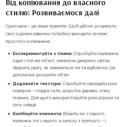
Від копіювання до власного
стилю: Розвиваємося далі
Срисовка – це лише трамплін. Щоб дійсно розвинути
свої художні навички, потрібно виходити за межі
простого копіювання.
Експериментуйте з тінями:
Спробуйте малювати
один і той же об’єкт, змінюючи джерело світла.
Зверніть увагу, як змінюються тіні та відблиски. Це
допоможе зрозуміти об’єм.
Додавайте текстури:
Спробуйте передати різні
поверхні – гладке скло, шорстке дерево, м’яку
тканину. Для цього використовуйте різні штрихи та
тиск олівця.
Комбінуйте елементи:
Візьміть ніс з одного
малюнка, очі з іншого, а зачіску з третього – і