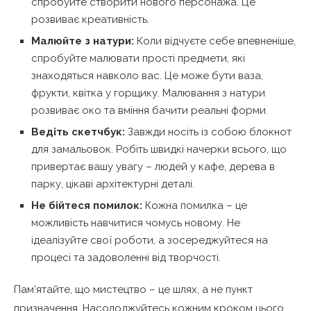
спробуйте створити нового персонажа. Це
розвиває креативність.
Малюйте з натури:
Коли відчуєте себе впевненіше,
спробуйте малювати прості предмети, які
знаходяться навколо вас. Це може бути ваза,
фрукти, квітка у горщику. Малювання з натури
розвиває око та вміння бачити реальні форми.
Ведіть скетчбук:
Завжди носіть із собою блокнот
для замальовок. Робіть швидкі начерки всього, що
привертає вашу увагу – людей у кафе, дерева в
парку, цікаві архітектурні деталі.
Не бійтеся помилок:
Кожна помилка – це
можливість навчитися чомусь новому. Не
ідеалізуйте свої роботи, а зосереджуйтеся на
процесі та задоволенні від творчості.
Пам’ятайте, що мистецтво – це шлях, а не пункт
призначення. Насолоджуйтесь кожним кроком цього