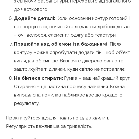
з’єднуючи базові фігури. Переходьте від загального
до часткового.
Додайте деталі:
Коли основний контур готовий і
пропорції вірні, починайте додавати дрібніші деталі
– очі, волосся, елементи одягу або текстури.
Працюйте над об’ємом (за бажанням):
Після
контуру можна спробувати додати тіні, щоб об’єкт
виглядав об’ємніше. Визначте джерело світла та
заштрихуйте ті ділянки, куди світло не потрапляє.
Не бійтеся стирати:
Гумка – ваш найкращий друг.
Стирання – це частина процесу навчання. Кожна
виправлена помилка наближає вас до кращого
результату.
Практикуйтеся щодня, навіть по 15-20 хвилин.
Регулярність важливіша за тривалість.