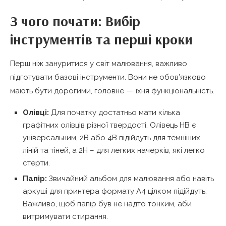
З чого почати: Вибір
інструментів та перші кроки
Перш ніж зануритися у світ малювання, важливо
підготувати базові інструменти. Вони не обов’язково
мають бути дорогими, головне — їхня функціональність.
Олівці:
Для початку достатньо мати кілька
графітних олівців різної твердості. Олівець HB є
універсальним, 2B або 4B підійдуть для темніших
ліній та тіней, а 2H – для легких начерків, які легко
стерти.
Папір:
Звичайний альбом для малювання або навіть
аркуші для принтера формату А4 цілком підійдуть.
Важливо, щоб папір був не надто тонким, аби
витримувати стирання.