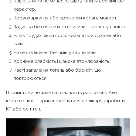
Кашель, який не минає більше 3 тижнів або змінює
характер.
Кровохаркання або прожилки крові в мокроті.
Задишка без очевидної причини — навіть у спокої.
Біль у грудях, який посилюється при диханні або
кашлі.
Різке схуднення без змін у харчуванні.
Хронічна слабкість і швидка втомлюваність.
Часті запалення легень або бронхіт, що
повторюються.
Ці симптоми не завжди означають рак легень. Але
кожен із них — привід звернутися до лікаря і зробити
КТ або рентген.