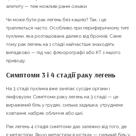
апетиту — теж можливі ранні ознаки.
Чи може бути рак легень без кашлю? Так, і це
трапляється часто. Особливо при периферичному типі
пухлини, яка розташована далеко від бронхів. Саме
тому рак легень на 1 стадії найчастіше знаходять
випадково — під час флюорографії або КТ з іншого
приводу.
Симптоми 3 і 4 стадії раку легень
На 3 стадії пухлина вже зачіпає сусідні органи і
лімфовузли. Симптоми раку легень на 3 стадії — це
виражений біль у грудях, сильна задишка, утруднене
ковтання, набряк обличчя або шиї.
Рак легень 4 стадія симптоми дає залежно від того, де
є метастази. Якщо метастази в кістках — сильний біль у