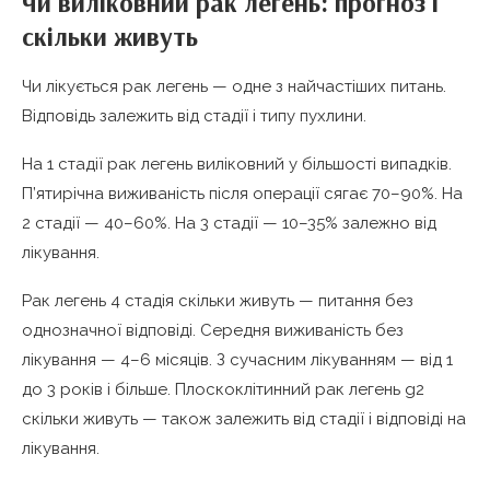
Чи виліковний рак легень: прогноз і
скільки живуть
Чи лікується рак легень — одне з найчастіших питань.
Відповідь залежить від стадії і типу пухлини.
На 1 стадії рак легень виліковний у більшості випадків.
П’ятирічна виживаність після операції сягає 70–90%. На
2 стадії — 40–60%. На 3 стадії — 10–35% залежно від
лікування.
Рак легень 4 стадія скільки живуть — питання без
однозначної відповіді. Середня виживаність без
лікування — 4–6 місяців. З сучасним лікуванням — від 1
до 3 років і більше. Плоскоклітинний рак легень g2
скільки живуть — також залежить від стадії і відповіді на
лікування.