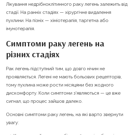
Лікування недрібноклітинного раку легень залежить від
стадії. На ранніх стадіях — хірургічне видалення
пухлини. На пізніх — хіміотерапія, таргетна або
імунотерапія.
Симптоми раку легень на
різних стадіях
Рак легень підступний тим, що довго нічим не
проявляється. Легені не мають больових рецепторів,
тому пухлина може рости місяцями без жодного
дискомфорту. Коли симптоми з’являються — це вже
сигнал, що процес зайшов далеко.
Основні симптоми раку легень, на які варто звернути
увагу: