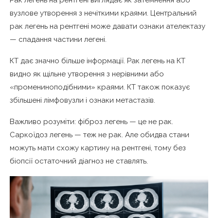
вузлове утворення з нечіткими краями. Центральний
рак легень на рентгені може давати ознаки ателектазу
— спадання частини легені.
КТ дає значно більше інформації. Рак легень на КТ
видно як щільне утворення з нерівними або
«промениноподібними» краями. КТ також показує
збільшені лімфовузли і ознаки метастазів.
Важливо розуміти: фіброз легень — це не рак.
Саркоїдоз легень — теж не рак. Але обидва стани
можуть мати схожу картину на рентгені, тому без
біопсії остаточний діагноз не ставлять.