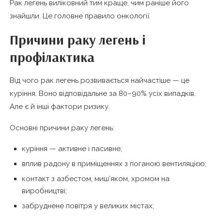
Рак легень виліковний тим краще, чим раніше його
знайшли. Це головне правило онкології.
Причини раку легень і
профілактика
Від чого рак легень розвивається найчастіше — це
куріння. Воно відповідальне за 80–90% усіх випадків.
Але є й інші фактори ризику.
Основні причини раку легень:
куріння — активне і пасивне;
вплив радону в приміщеннях з поганою вентиляцією;
контакт з азбестом, миш’яком, хромом на
виробництві;
забруднене повітря у великих містах;