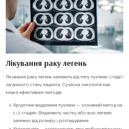
Лікування раку легень
Лікування раку легень залежить від типу пухлини, стадії і
загального стану пацієнта. Сучасна онкологія має
кілька ефективних методів:
Хірургічне видалення пухлини — основний метод на
1 і 2 стадіях. Видаляють частку або всю легеню
залежно від розміру і розташування.
Хіміотерапія — застосовують при дрібноклітинному