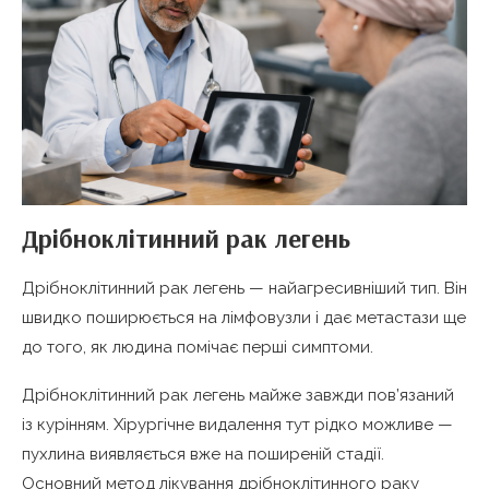
Дрібноклітинний рак легень
Дрібноклітинний рак легень — найагресивніший тип. Він
швидко поширюється на лімфовузли і дає метастази ще
до того, як людина помічає перші симптоми.
Дрібноклітинний рак легень майже завжди пов’язаний
із курінням. Хірургічне видалення тут рідко можливе —
пухлина виявляється вже на поширеній стадії.
Основний метод лікування дрібноклітинного раку