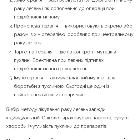
раку легень і як доповнення до операції при
недрібноклітинному.
Променева терапія — використовують окремо або
разом із хіміотерапією, особливо при центральному
раку легень.
Таргетна терапія — діє на конкретні мутації в
пухлині. Ефективна при певних підтипах
недрібноклітинного раку легень.
Імунотерапія — активує власний імунітет для
боротьби з пухлиною. Сьогодні це один із
найперспективніших напрямків.
Вибір методу лікування раку легень завжди
індивідуальний. Онколог враховує вік пацієнта, супутні
хвороби і чутливість пухлини до препаратів.