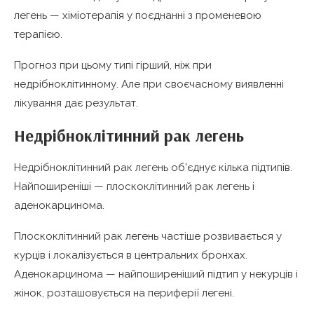
легень — хіміотерапія у поєднанні з променевою
терапією.
Прогноз при цьому типі гірший, ніж при
недрібноклітинному. Але при своєчасному виявленні
лікування дає результат.
Недрібноклітинний рак легень
Недрібноклітинний рак легень об’єднує кілька підтипів.
Найпоширеніші — плоскоклітинний рак легень і
аденокарцинома.
Плоскоклітинний рак легень частіше розвивається у
курців і локалізується в центральних бронхах.
Аденокарцинома — найпоширеніший підтип у некурців і
жінок, розташовується на периферії легені.