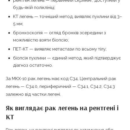
рентген легень — первинний скринінг, доступний у
будь-якій поліклініці;
КТ легень — точніший метод, виявляє пухлини від 3–
5 мм;
бронхоскопія — огляд бронхів зсередини з
можливістю взяти біопсію;
ПЕТ-КТ — виявляє метастази по всьому тілу;
біопсія пухлини — єдиний метод, який підтверджує
діагноз остаточно.
За МКХ-10 рак легень має код C34. Центральний рак
легень — C34.0, периферичний — C34.1, C34.2, C34.3
залежно від частки легені.
Як виглядає рак легень на рентгені і
КТ
Рак легень на рентгені виглядає як затемнення або