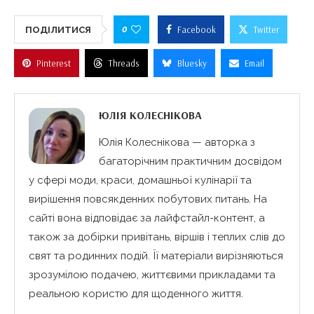
0
Facebook
Twitter
ПОДІЛИТИСЯ
Pinterest
Threads
Bluesky
Email
ЮЛІЯ КОЛЕСНІКОВА
Юлія Колеснікова — авторка з
багаторічним практичним досвідом
у сфері моди, краси, домашньої кулінарії та
вирішення повсякденних побутових питань. На
сайті вона відповідає за лайфстайл-контент, а
також за добірки привітань, віршів і теплих слів до
свят та родинних подій. Її матеріали вирізняються
зрозумілою подачею, життєвими прикладами та
реальною користю для щоденного життя.