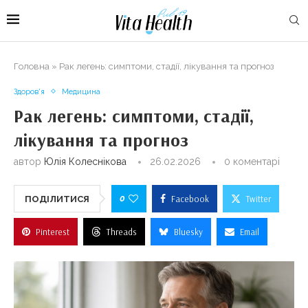
Головна
»
Рак легень: симптоми, стадії, лікування та прогноз
Здоров'я
Медицина
Рак легень: симптоми, стадії,
лікування та прогноз
автор
Юлія Колеснікова
26.02.2026
0 коментарі
0
Facebook
Twitter
ПОДІЛИТИСЯ
Pinterest
Threads
Bluesky
Email