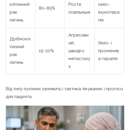
клітинний
Росте
хіміо-,
80–85%
рак
повільніше
імунотера
легень
пія
Агресивн
Дрібноклі
ий,
Хіміо- і
тинний
15–20%
швидко
променев
рак
метастазу
а терапія
легень
є
Від типу пухлини залежить і тактика лікування, і прогноз
для пацієнта.