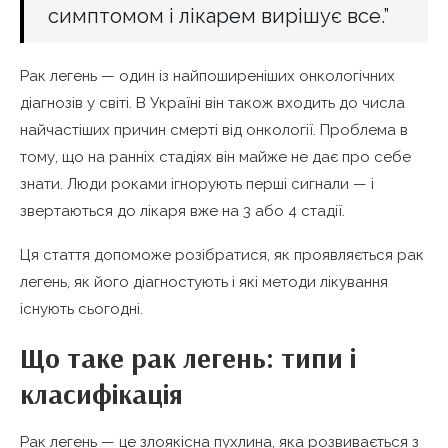
симптомом і лікарем вирішує все.”
Рак легень — один із найпоширеніших онкологічних
діагнозів у світі. В Україні він також входить до числа
найчастіших причин смерті від онкології. Проблема в
тому, що на ранніх стадіях він майже не дає про себе
знати. Люди роками ігнорують перші сигнали — і
звертаються до лікаря вже на 3 або 4 стадії.
Ця стаття допоможе розібратися, як проявляється рак
легень, як його діагностують і які методи лікування
існують сьогодні.
Що таке рак легень: типи і
класифікація
Рак легень — це злоякісна пухлина, яка розвивається з