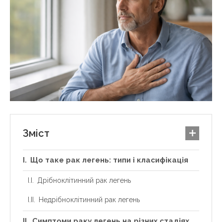
Зміст
Що таке рак легень: типи і класифікація
Дрібноклітинний рак легень
Недрібноклітинний рак легень
Симптоми раку легень на різних стадіях