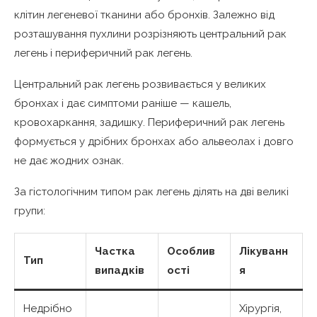
клітин легеневої тканини або бронхів. Залежно від
розташування пухлини розрізняють центральний рак
легень і периферичний рак легень.
Центральний рак легень розвивається у великих
бронхах і дає симптоми раніше — кашель,
кровохаркання, задишку. Периферичний рак легень
формується у дрібних бронхах або альвеолах і довго
не дає жодних ознак.
За гістологічним типом рак легень ділять на дві великі
групи:
Частка
Особлив
Лікуванн
Тип
випадків
ості
я
Недрібно
Хірургія,