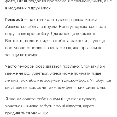
фото, і як виглядає ця проблема в реальному житті, а не
в медичних підручниках.
Геморой
— це стан, коли в ділянці прямої кишки
з’являються збільшені вузли. Вони утворюються через
порушення кровообігу. Для жінок це не рідкість.
Вагітність, пологи, сидяча робота, закрепи — усе це
поступово створює навантаження, яке організм не
завжди витримує.
Часто геморой розвивається повільно. Спочатку він
майже не відчувається. Жінка може помічати лише
легкий тиск або незрозумілий дискомфорт. У побуті це
виглядає як «щось не так», але без чітких симптомів.
Якщо ви ловите себе на думці, що після туалету
хочеться швидше забути про ці відчуття, варто
придивитися уважніше.