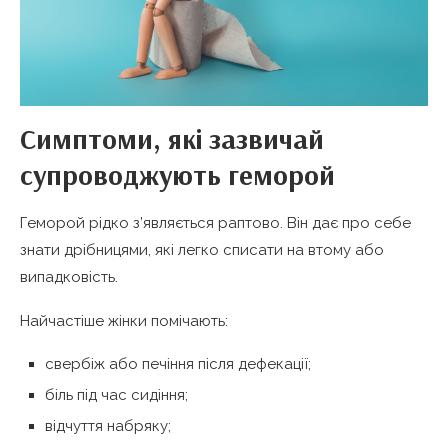
Симптоми, які зазвичай
супроводжують геморой
Геморой рідко з’являється раптово. Він дає про себе
знати дрібницями, які легко списати на втому або
випадковість.
Найчастіше жінки помічають:
свербіж або печіння після дефекації;
біль під час сидіння;
відчуття набряку;