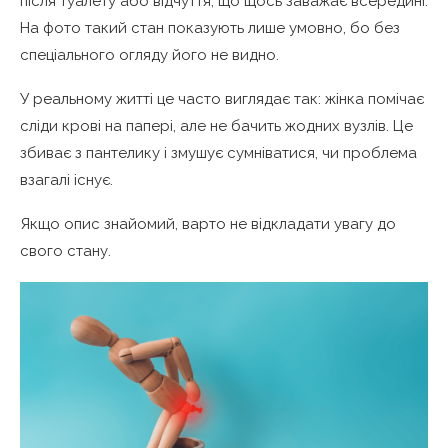
після туалету або відчуття, що щось заважає всередині.
На фото такий стан показують лише умовно, бо без
спеціального огляду його не видно.
У реальному житті це часто виглядає так: жінка помічає
сліди крові на папері, але не бачить жодних вузлів. Це
збиває з пантелику і змушує сумніватися, чи проблема
взагалі існує.
Якщо опис знайомий, варто не відкладати увагу до
свого стану.