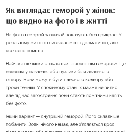
Як виглядає геморой у жінок:
що видно на фото і в житті
На фото геморой зазвичай показують без прикрас. У
реальному житті він виглядає менш драматично, але
все одно помітно.
Найчастіше жінки стикаються із зовнішнім гемороєм. Це
невеликі ущільнення або вузлики біля анального
отвору. Вони можуть бути тілесного кольору або
трохи темніші. У спокійному стані їх майже не видно,
але під час загострення вони стають помітними навіть
без фото.
Інший варіант — внутрішній геморой. Його складніше
побачити. Зовні нічого немає, але з’являється кров