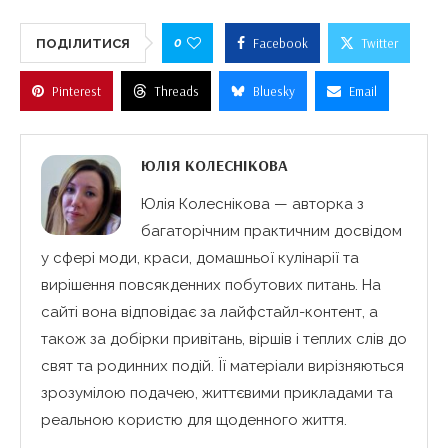
0
Facebook
Twitter
ПОДІЛИТИСЯ
Pinterest
Threads
Bluesky
Email
ЮЛІЯ КОЛЕСНІКОВА
Юлія Колеснікова — авторка з
багаторічним практичним досвідом
у сфері моди, краси, домашньої кулінарії та
вирішення повсякденних побутових питань. На
сайті вона відповідає за лайфстайл-контент, а
також за добірки привітань, віршів і теплих слів до
свят та родинних подій. Її матеріали вирізняються
зрозумілою подачею, життєвими прикладами та
реальною користю для щоденного життя.