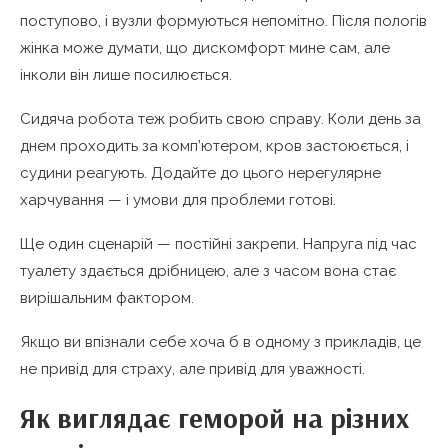
поступово, і вузли формуються непомітно. Після пологів
жінка може думати, що дискомфорт мине сам, але
інколи він лише посилюється.
Сидяча робота теж робить свою справу. Коли день за
днем проходить за комп’ютером, кров застоюється, і
судини реагують. Додайте до цього нерегулярне
харчування — і умови для проблеми готові.
Ще один сценарій — постійні закрепи. Напруга під час
туалету здається дрібницею, але з часом вона стає
вирішальним фактором.
Якщо ви впізнали себе хоча б в одному з прикладів, це
не привід для страху, але привід для уважності.
Як виглядає геморой на різних