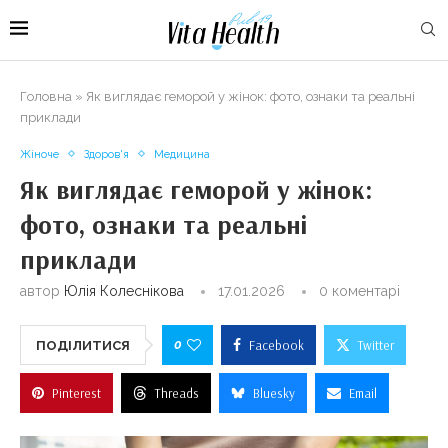
Головна
»
Як виглядає геморой у жінок: фото, ознаки та реальні
приклади
Жіноче
Здоров'я
Медицина
Як виглядає геморой у жінок:
фото, ознаки та реальні
приклади
автор
Юлія Колеснікова
17.01.2026
0 коментарі
0
Facebook
Twitter
ПОДІЛИТИСЯ
Pinterest
Threads
Bluesky
Email