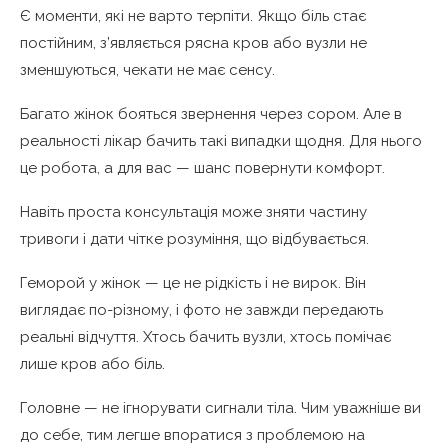
Є моменти, які не варто терпіти. Якщо біль стає
постійним, з’являється рясна кров або вузли не
зменшуються, чекати не має сенсу.
Багато жінок бояться звернення через сором. Але в
реальності лікар бачить такі випадки щодня. Для нього
це робота, а для вас — шанс повернути комфорт.
Навіть проста консультація може зняти частину
тривоги і дати чітке розуміння, що відбувається.
Геморой у жінок — це не рідкість і не вирок. Він
виглядає по-різному, і фото не завжди передають
реальні відчуття. Хтось бачить вузли, хтось помічає
лише кров або біль.
Головне — не ігнорувати сигнали тіла. Чим уважніше ви
до себе, тим легше впоратися з проблемою на