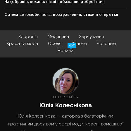
Надобраніч, кохана: ніжні побажання доброї ночі
С днем автомобилиста: поздравления, стихи и открытки
Здоров’я
Медицина
Харчування
Краса та мода
Оселя
Жіноче
Чоловіче
HOT
Новини
АВТОР САЙТУ
Юлія Колеснікова
Юлія Колеснікова — авторка з багаторічним
практичним досвідом у сфері моди, краси, домашньої