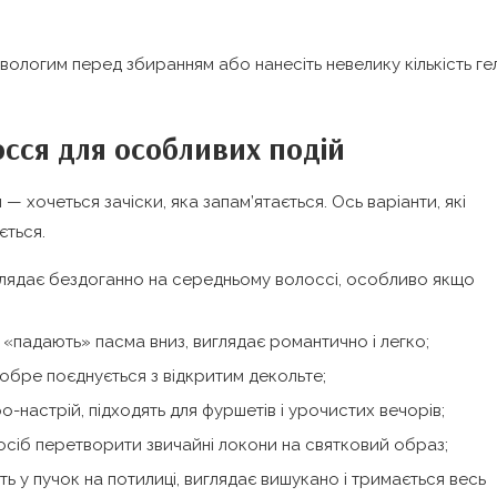
вологим перед збиранням або нанесіть невелику кількість г
осся для особливих подій
— хочеться зачіски, яка запам’ятається. Ось варіанти, які
ється.
глядає бездоганно на середньому волоссі, особливо якщо
«падають» пасма вниз, виглядає романтично і легко;
обре поєднується з відкритим декольте;
ро-настрій, підходять для фуршетів і урочистих вечорів;
осіб перетворити звичайні локони на святковий образ;
ь у пучок на потилиці, виглядає вишукано і тримається весь