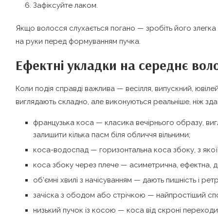
Зафіксуйте лаком.
Якщо волосся слухається погано — зробіть його злегка 
на руки перед формуванням пучка.
Ефектні укладки на середнє вол
Коли подія справді важлива — весілля, випускний, ювілей 
виглядають складно, але виконуються реальніше, ніж зда
французька коса — класика вечірнього образу, ви
залишити кілька пасм біля обличчя вільними;
коса-водоспад — горизонтальна коса збоку, з якої 
коса збоку через плече — асиметрична, ефектна, д
об’ємні хвилі з начісуванням — дають пишність і рет
зачіска з ободом або стрічкою — найпростіший сп
низький пучок із косою — коса від скроні переходит