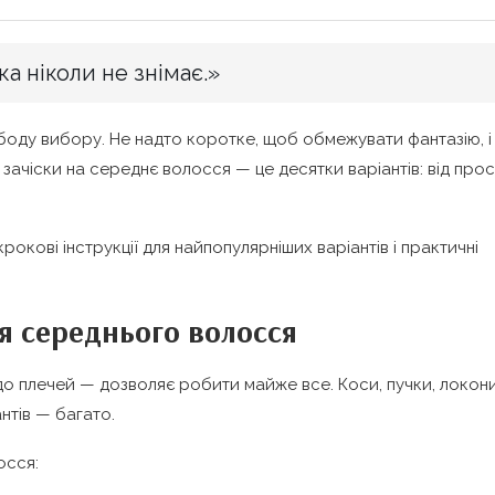
а ніколи не знімає.»
оду вибору. Не надто коротке, щоб обмежувати фантазію, і
 зачіски на середнє волосся — це десятки варіантів: від про
крокові інструкції для найпопулярніших варіантів і практичні
ля середнього волосся
о плечей — дозволяє робити майже все. Коси, пучки, локони
антів — багато.
осся: