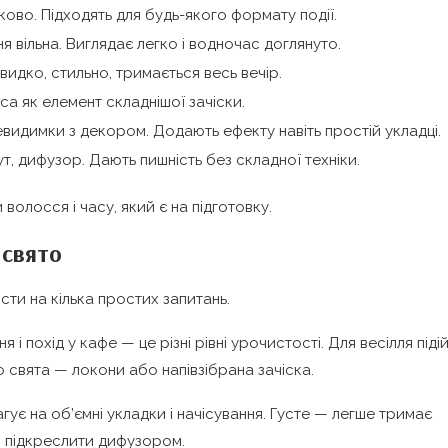
ково. Підходять для будь-якого формату події.
я вільна. Виглядає легко і водночас доглянуто.
идко, стильно, тримається весь вечір.
а як елемент складнішої зачіски.
невидимки з декором. Додають ефекту навіть простій укладці.
т, дифузор. Дають пишність без складної техніки.
волосся і часу, який є на підготовку.
 свято
сти на кілька простих запитань.
і похід у кафе — це різні рівні урочистості. Для весілля піді
 свята — локони або напівзібрана зачіска.
є на об’ємні укладки і начісування. Густе — легше тримає
 підкреслити дифузором.