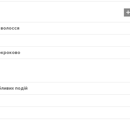
о волосся
покроково
Привітання зі святом Пе
Павла 2026: картинки,
бливих подій
09.01.2026