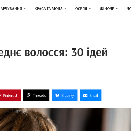
ХАРЧУВАННЯ
КРАСА ТА МОДА
ОСЕЛЯ
ЖІНОЧЕ
Ч
еднє волосся: 30 ідей
Pinterest
Threads
Bluesky
Email