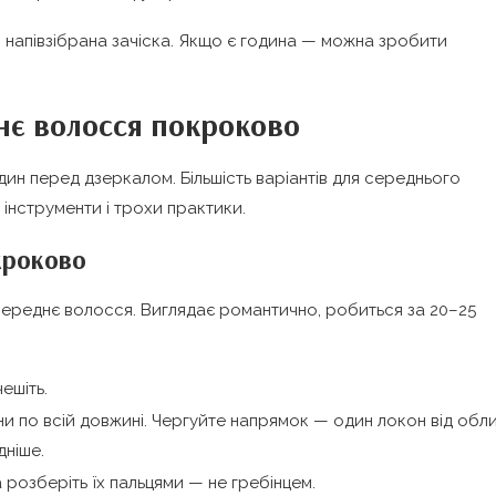
 напівзібрана зачіска. Якщо є година — можна зробити
днє волосся покроково
ин перед дзеркалом. Більшість варіантів для середнього
інструменти і трохи практики.
кроково
 середнє волосся. Виглядає романтично, робиться за 20–25
ешіть.
они по всій довжині. Чергуйте напрямок — один локон від обли
дніше.
 розберіть їх пальцями — не гребінцем.