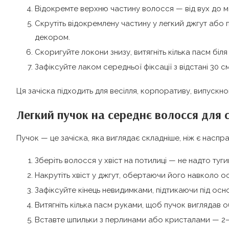
Відокремте верхню частину волосся — від вух до ма
Скрутіть відокремлену частину у легкий джгут або 
декором.
Скоригуйте локони знизу, витягніть кілька пасм біля
Зафіксуйте лаком середньої фіксації з відстані 30 см
Ця зачіска підходить для весілля, корпоративу, випускн
Легкий пучок на середнє волосся для 
Пучок — це зачіска, яка виглядає складніше, ніж є насп
Зберіть волосся у хвіст на потилиці — не надто туги
Накрутіть хвіст у джгут, обертаючи його навколо о
Зафіксуйте кінець невидимками, підтикаючи під осно
Витягніть кілька пасм руками, щоб пучок виглядав об
Вставте шпильки з перлинами або кристалами — 2–3 