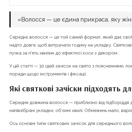
«Волосся — це єдина прикраса, яку жінк
Середнє волосся — це той самий формат, який дає своб
надто довге, щоб витрачати годину на укладку. Святкові
пучка за п’ять хвилин до ефектної коси з декором.
У цій статті — 30 ідей зачісок на свято з поясненнями, по
поради щодо інструментів і фіксації.
Які святкові зачіски підходять д
Середня довжина волосся — приблизно від підборіддя д
напівзібрані укладки, об’ємні хвилі. Обмежень мало, варі
Ось основні типи святкових зачісок для середнього вол