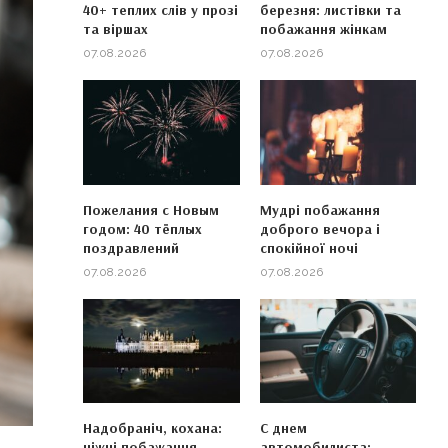
40+ теплих слів у прозі
березня: листівки та
та віршах
побажання жінкам
07.08.2026
07.08.2026
Пожелания с Новым
Мудрі побажання
годом: 40 тёплых
доброго вечора і
поздравлений
спокійної ночі
07.08.2026
07.08.2026
Надобраніч, кохана:
С днем
ніжні побажання
автомобилиста: