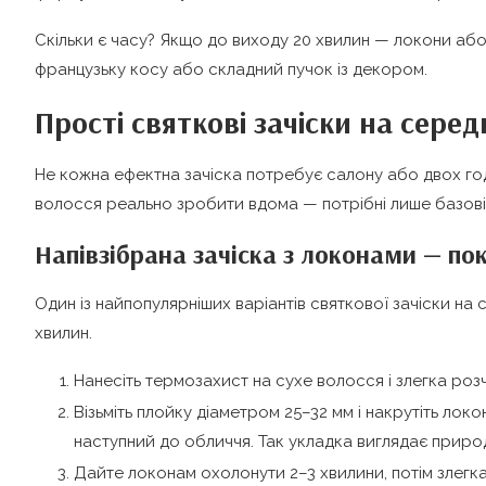
Скільки є часу? Якщо до виходу 20 хвилин — локони або
французьку косу або складний пучок із декором.
Прості святкові зачіски на сере
Не кожна ефектна зачіска потребує салону або двох год
волосся реально зробити вдома — потрібні лише базові 
Напівзібрана зачіска з локонами — по
Один із найпопулярніших варіантів святкової зачіски на
хвилин.
Нанесіть термозахист на сухе волосся і злегка розч
Візьміть плойку діаметром 25–32 мм і накрутіть лок
наступний до обличчя. Так укладка виглядає приро
Дайте локонам охолонути 2–3 хвилини, потім злегка