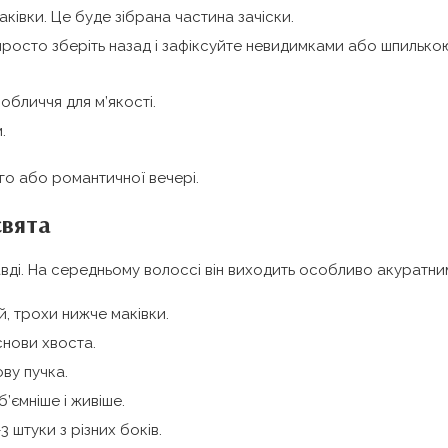
ківки. Це буде зібрана частина зачіски.
просто зберіть назад і зафіксуйте невидимками або шпилько
 обличчя для м’якості.
.
ого або романтичної вечері.
свята
равді. На середньому волоссі він виходить особливо акуратни
й, трохи нижче маківки.
снови хвоста.
ву пучка.
’ємніше і живіше.
штуки з різних боків.