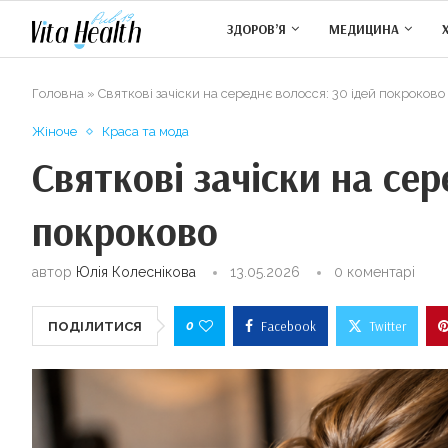
ЗДОРОВ’Я
МЕДИЦИНА
Головна
»
Святкові зачіски на середнє волосся: 30 ідей покроково
Жіноче
Краса та мода
Святкові зачіски на сер
покроково
автор
Юлія Колеснікова
13.05.2026
0 коментарі
0
Facebook
Twitter
ПОДІЛИТИСЯ