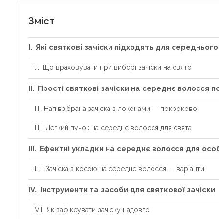
Зміст
Які святкові зачіски підходять для середньог
Що враховувати при виборі зачіски на свято
Прості святкові зачіски на середнє волосся 
Напівзібрана зачіска з локонами — покроково
Легкий пучок на середнє волосся для свята
Ефектні укладки на середнє волосся для осо
Зачіска з косою на середнє волосся — варіанти
Інструменти та засоби для святкової зачіски
Як зафіксувати зачіску надовго