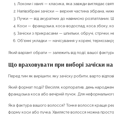
Локони і хвилі — класика, яка завжди виглядає свят
Напівзібрані зачіски — верхня частина зібрана, нижн
Пучки — від акуратних до навмисно розпатланих. Шв
Коси — французька, коса-водоспад, коса збоку, кос
Зачіски з прикрасами — шпильки, обручі, стрічки, 
Об’ємні укладки — начісування у корені, термозакру
Який варіант обрати — залежить від події, вашої фактури 
Що враховувати при виборі зачіски на
Перед тим як вирішити, яку зачіску робити, варто відпові
Який формат події? Весілля, корпоратив, день народження 
французька коса або вечірній пучок. Для неформального
Яка фактура вашого волосся? Тонке волосся краще реагу
форму коси або пучка. Хвилясте волосся можна просто